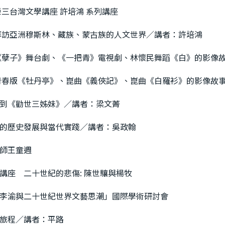
榮三台灣文學講座 許培鴻 系列講座
 拜訪亞洲穆斯林、藏族、蒙古族的人文世界／講者：許培鴻
 《孽子》舞台劇、《一把青》電視劇、林懷民舞蹈《白》的影像
 青春版《牡丹亭》、崑曲《義俠記》、崑曲《白羅衫》的影像故
到《勸世三姊妹》／講者：梁文菁
的歷史發展與當代實踐／講者：吳政翰
師王童週
講座 二十世紀的悲傷: 陳世驤與楊牧
李渝與二十世紀世界文藝思潮」國際學術研討會
旅程／講者：平路