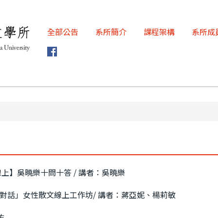
全部公告
系所簡介
課程架構
系所成
上】吳曉樂十問十答 / 講者：吳曉樂
對話」女性散文線上工作坊/ 講者：蔣亞妮、楊莉敏
佑