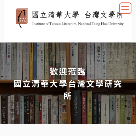
跳
到
主
要
內
容
區
歡迎蒞臨
國立清華大學台灣文學研究
所