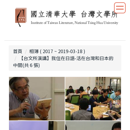
跳
到
主
要
內
容
區
首頁
相簿 ( 2017 ~ 2019-03-18 )
【台文所演講】我住在日語-活在台灣和日本的
中間(共 6 張)