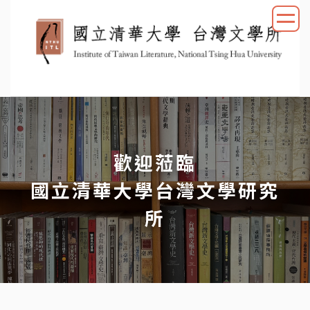
跳
到
主
要
內
容
區
歡迎蒞臨
國立清華大學台灣文學研究
所