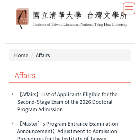
Jump
to
the
main
content
block
Home
Affairs
Affairs
【Affairs】List of Applicants Eligible for the
Second-Stage Exam of the 2026 Doctoral
Program Admission
【Master’s Program Entrance Examination
Announcement】Adjustment to Admission
Procedures for the Institute of Taiwan