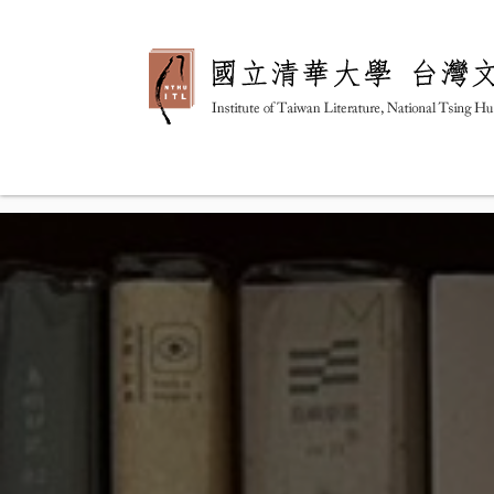
跳
到
主
要
內
容
區