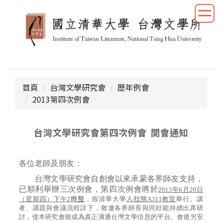
跳
到
主
要
內
容
區
首頁
台灣文學研究會
歷年例會
2013第四次例會
台灣文學研究會第
四
次例會
開會通知
各位老師及朋友：
台灣文學研究會自創會以來承蒙各界師友支持，
已順利舉辦三次例會，第四次例會將於
2013
年
6
月
20
日
時整
人社院
（星期四）下午2
，假清華大學
A311
教室
舉行。講
者、講題與會議流程詳下，敬邀各界師長與同好能持續出席研
討，使本研究會能成為真正溝通台灣文學信息的平台。會後另安