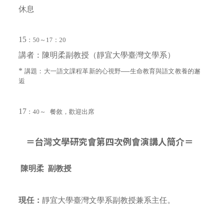
休息
15
：
50
～
17
：
20
講者：陳明柔副教授（靜宜大學臺灣文學系）
*
講題：
大一語文課程革新的心視野──生命教育與語文教養的邂
逅
17
：
40
～
餐敘，歡迎出席
＝台灣文學研究會第四次例會演講人簡介＝
陳明柔
副
教授
現任：
靜宜大學臺灣文學系副教授兼系主任。