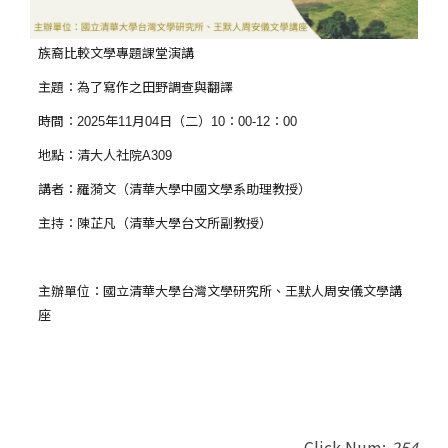
族裔比較文學專題課堂演講
主題：為了寫作之田野調查與翻譯
時間：
年
月
日（二）
：
：
2025
11
04
10
00-12
00
地點：清大人社院
A309
講者：羅漪文（清華大學中國文學系助理教授）
主持：陳芷凡（清華大學台文所副教授）
主辦單位：國立清華大學台灣文學研究所、王默人周安儀文學講
座
Click Num:
254