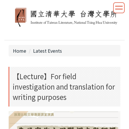
Jump
to
the
main
content
block
Home
Latest Events
【Lecture】For field
investigation and translation for
writing purposes