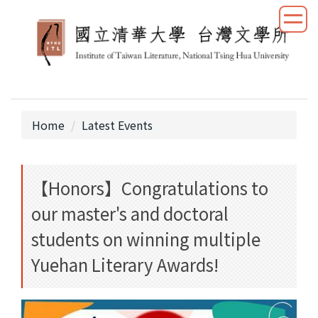
Jump
to
the
main
content
block
Home
Latest Events
【Honors】Congratulations to
our master's and doctoral
students on winning multiple
Yuehan Literary Awards!